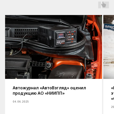
Автожурнал «АвтоВзгляд» оценил
«
продукцию АО «НИИПП»
э
«
04.06.2025
2