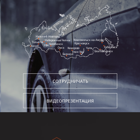
Нижний Новгород
Комсомольск-на-Амуре
Набережные Челны
Тольятти
Красноярск
Челябинск
Уфа
Аксай
Хабаровск
Омск
Кемерово
Чита
Благовещенск
Улан-Удэ
Барнаул
СОТРУДНИЧАТЬ
ВИДЕОПРЕЗЕНТАЦИЯ